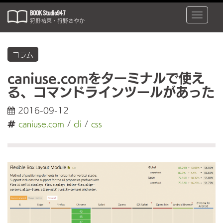
BOOK Studio947
Toggle
狩野祐東・狩野さやか
naviga
コラム
caniuse.comをターミナルで使え
る、コマンドラインツールがあった
2016-09-12
caniuse.com
/
cli
/
css