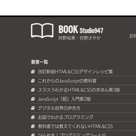
BOOK
Studio947
お
狩野祐東・狩野さやか
著書一覧
改訂新版HTML&CSSデザインレシピ集
これからのJavaScriptの教科書
スラスラわかるHTML&CSSのきほん第3版
JavaScript「超」入門第2版
デジタル世界の歩き方
お話でわかるプログラミング
教科書では教えてくれないHTML&CSS
ひらめき！プログラミングワールド