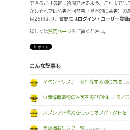
できるだけ気軽に質問できるよう、これまでは
かしそれでは読者と回答者（基本的に著者）の
月26日より、質問には
ログイン・ユーザー登録
詳しくは
質問ページ
をご覧ください。
こんな記事も
イベントリスナーを削除する別の方法
202
位置情報取得の許可を再びONにする／O
スプレッド構文を使ってオブジェクトを
書籍掲載リンク一覧
2024-05-30