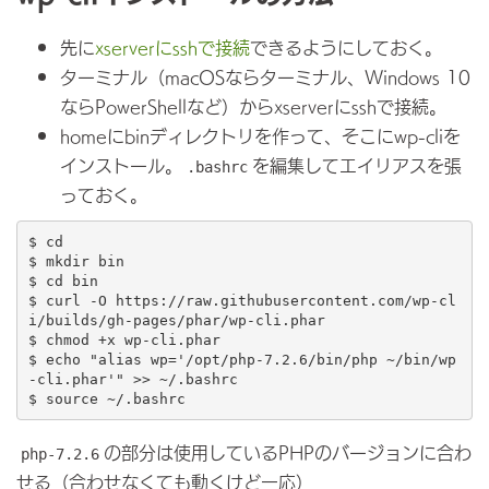
先に
xserverにsshで接続
できるようにしておく。
ターミナル（macOSならターミナル、Windows 10
ならPowerShellなど）からxserverにsshで接続。
homeにbinディレクトリを作って、そこにwp-cliを
インストール。
を編集してエイリアスを張
.bashrc
っておく。
$ cd

$ mkdir bin

$ cd bin

$ curl -O https://raw.githubusercontent.com/wp-cl
i/builds/gh-pages/phar/wp-cli.phar

$ chmod +x wp-cli.phar

$ echo "alias wp='/opt/php-7.2.6/bin/php ~/bin/wp
-cli.phar'" >> ~/.bashrc

の部分は使用しているPHPのバージョンに合わ
php-7.2.6
せる（合わせなくても動くけど一応）