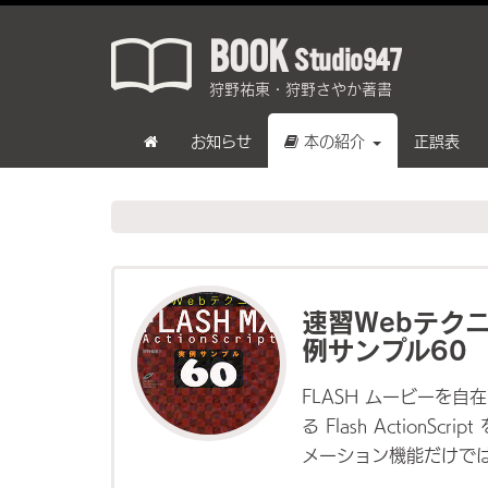
BOOK
Studio947
狩野祐東・狩野さやか著書
お知らせ
本の紹介
正誤表
速習Webテクニック
例サンプル60
FLASH ムービーを自在
る Flash Action
メーション機能だけでは