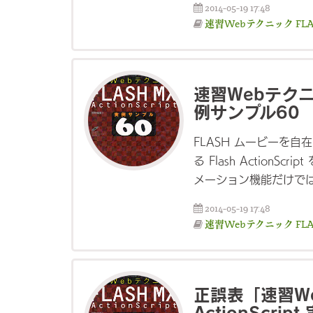
2014-05-19 17:48
速習Webテクニック FLASH
速習Webテクニック
例サンプル60
FLASH ムービーを自在
る Flash Action
メーション機能だけでは
2014-05-19 17:48
速習Webテクニック FLASH
正誤表「速習We
ActionScri