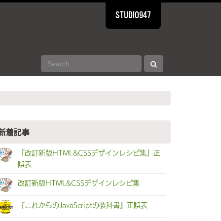
STUDIO947
新着記事
『改訂新版HTML&CSSデザインレシピ集』正
誤表
改訂新版HTML&CSSデザインレシピ集
『これからのJavaScriptの教科書』正誤表