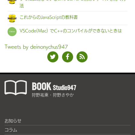
法
これからのJavaScriptの教科書
VSCode(Mac) でC++のコンパイルができないときは
Tweets by deinonychus947
BOOK
Studio947
狩野祐東・狩野さやか
お知らせ
コラム